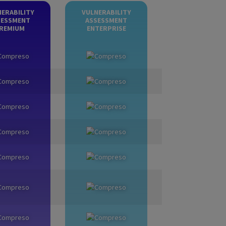
ERABILITY
VULNERABILITY
SESSMENT
ASSESSMENT
REMIUM
ENTERPRISE