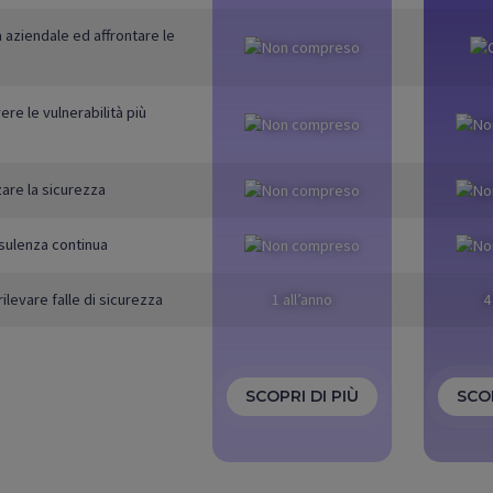
a aziendale ed affrontare le
re le vulnerabilità più
zare la sicurezza
sulenza continua
rilevare falle di sicurezza
1 all’anno
4
SCOPRI DI PIÙ
SCOP