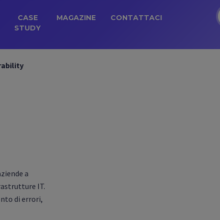
CASE
MAGAZINE
CONTATTACI
STUDY
ability
aziende a
rastrutture IT.
nto di errori,