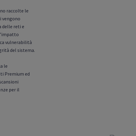
no raccolte le
ti vengono
delle reti e
 l’impatto
ica vulnerabilità
rità del sistema.
a le
etti Premium ed
scansioni
nze per il