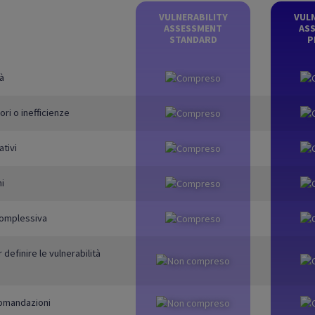
VULNERABILITY
VULN
ASSESSMENT
AS
STANDARD
P
tà
ori o inefficienze
ativi
mi
complessiva
definire le vulnerabilità
ccomandazioni