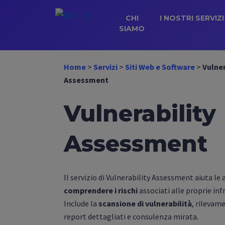
CHI
I NOSTRI SERVIZI
SIAMO
Home
>
Servizi
>
Siti Web e Software
>
Vulner
Assessment
Vulnerability
Assessment
Il servizio di Vulnerability Assessment aiuta le 
comprendere i rischi
associati alle proprie inf
Include la
scansione di vulnerabilità
, rilevame
report dettagliati e consulenza mirata.