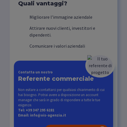
Quali vantaggi?
Migliorare l’immagine aziendale
Attirare nuovi clienti, investitori e
dipendenti.
Comunicare i valori aziendali
Contatta un nostro
Referente commerciale
Non esitare a contattarci per qualsiasi chiarimento di cui
hai bisogno. Potrai avere a disposizione un account
manager che sarà in grado di rispondere a tutte le tue
esigenze.
Tel: +39 347 295 6281
Email: info@ois-agenzia.it