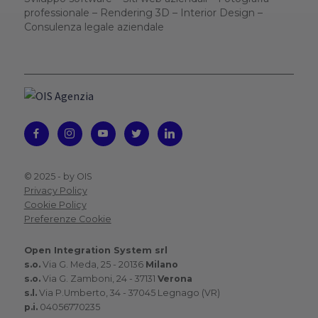
professionale – Rendering 3D – Interior Design –
Consulenza legale aziendale
© 2025 -
by OIS
Privacy Policy
Cookie Policy
Preferenze Cookie
Open Integration System srl
s.o.
Via G. Meda, 25 - 20136
Milano
s.o.
Via G. Zamboni, 24 - 37131
Verona
s.l.
Via P.Umberto, 34 - 37045 Legnago (VR)
p.i.
04056770235