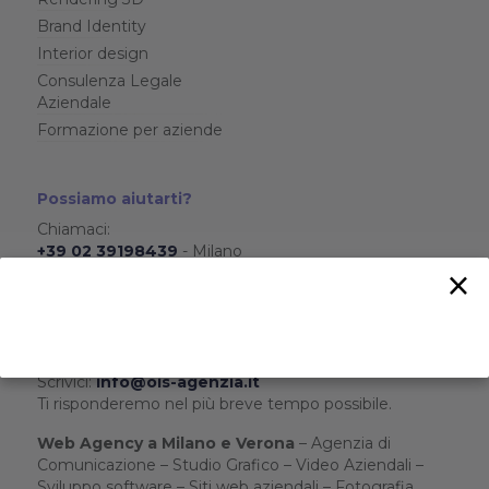
Brand Identity
Interior design
Consulenza Legale
Aziendale
Formazione per aziende
Possiamo aiutarti?
Chiamaci:
+39 02 39198439
- Milano
×
+39 045 5118547
- Verona
+39 324 8196701
- WhatsApp
da lunedì a venerdì
dalle 8:30 alle 17:30
Scrivici:
info@ois-agenzia.it
Ti risponderemo nel più breve tempo possibile.
Web Agency a Milano e Verona
– Agenzia di
Comunicazione – Studio Grafico – Video Aziendali –
Sviluppo software – Siti web aziendali – Fotografia