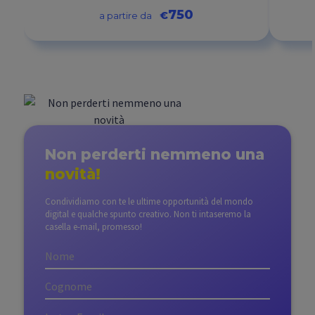
750
€
a partire da
Non perderti nemmeno
una
novità!
Condividiamo con te le ultime opportunità del mondo
digital e qualche spunto creativo. Non ti intaseremo la
casella e-mail, promesso!