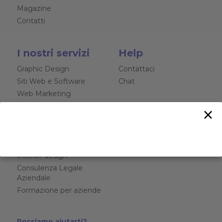
Magazine
Contatti
I nostri servizi
Help
Graphic Design
Contattaci
Siti Web e Software
Chat
Web Marketing
Video Aziendali
×
Fotografia Professionale
Rendering 3D
Brand Identity
Interior design
Consulenza Legale
Aziendale
Formazione per aziende
Possiamo aiutarti?