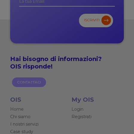
ISCRIVITI
Hai bisogno di
informazioni?
OIS risponde!
CONTATTACI
OIS
My OIS
Home
Login
Chi siamo
Registrati
I nostri servizi
Case study