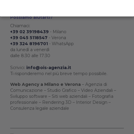
Possiamo aiutarti?
Chiamaci:
+39 02 39198439
- Milano
+39 045 5118547
- Verona
+39 324 8196701
- WhatsApp
da lunedì a venerdì
dalle 8:30 alle 17:30
Scrivici:
info@ois-agenzia.it
Ti risponderemo nel più breve tempo possibile.
Web Agency a Milano e Verona
– Agenzia di
Comunicazione – Studio Grafico – Video Aziendali –
Sviluppo software – Siti web aziendali – Fotografia
professionale – Rendering 3D – Interior Design –
Consulenza legale aziendale