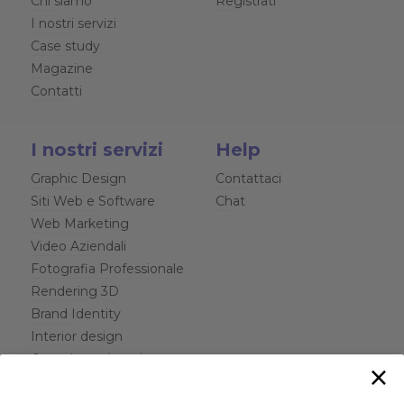
Chi siamo
Registrati
I nostri servizi
Case study
Magazine
Contatti
I nostri servizi
Help
Graphic Design
Contattaci
Siti Web e Software
Chat
Web Marketing
Video Aziendali
Fotografia Professionale
Rendering 3D
Brand Identity
Interior design
Consulenza Legale
×
Aziendale
Formazione per aziende