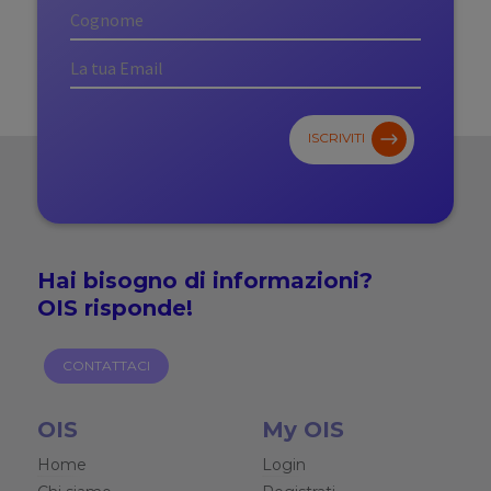
ISCRIVITI
Hai bisogno di
informazioni?
OIS risponde!
CONTATTACI
OIS
My OIS
Home
Login