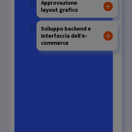
Approvazione
layout grafico
Sviluppo backend e
interfaccia dell’e-
commerce
Adeguamento
dell’e-commerce
alla GDPR
Condivisione
versione demo
Approvazione
versione demo