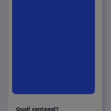
Attivazione servizio
hosting
Installazione
certificato SSL
Messa online
Assistenza tecnica
Quali vantaggi?