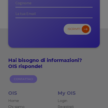
ISCRIVITI
Hai bisogno di
informazioni?
OIS risponde!
CONTATTACI
OIS
My OIS
Home
Login
Chi siamo
Registrati