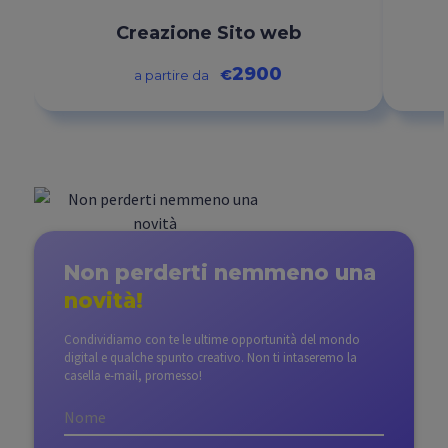
Creazione Sito web
2900
€
a partire da
Non perderti nemmeno
una
novità!
Condividiamo con te le ultime opportunità del mondo
digital e qualche spunto creativo. Non ti intaseremo la
casella e-mail, promesso!