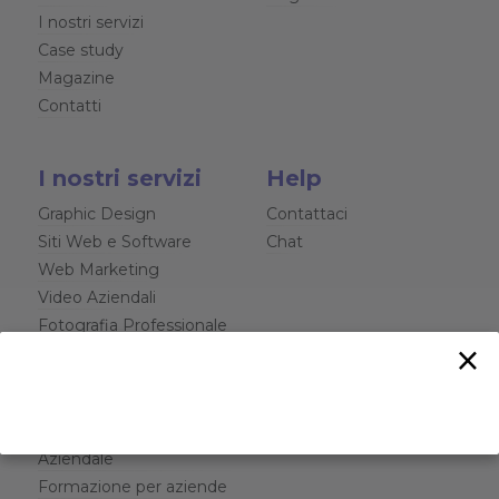
I nostri servizi
Case study
Magazine
Contatti
I nostri servizi
Help
Graphic Design
Contattaci
Siti Web e Software
Chat
Web Marketing
Video Aziendali
Fotografia Professionale
×
Rendering 3D
Brand Identity
Interior design
Consulenza Legale
Aziendale
Formazione per aziende