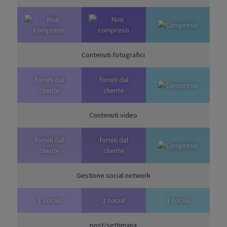
Contenuti fotografici
forniti dal
forniti dal
cliente
cliente
Contenuti video
forniti dal
forniti dal
cliente
cliente
Gestione social network
1 social
2 social
3 social
post/settimana