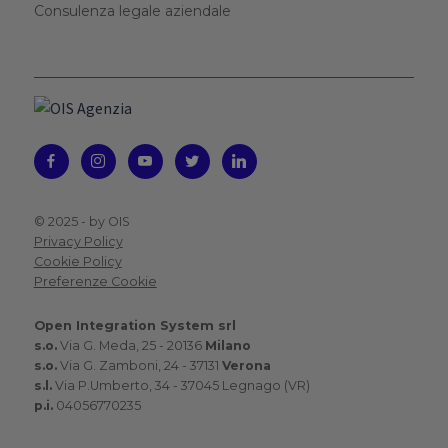
Consulenza legale aziendale
© 2025 -
by OIS
Privacy Policy
Cookie Policy
Preferenze Cookie
Open Integration System srl
s.o.
Via G. Meda, 25 - 20136
Milano
s.o.
Via G. Zamboni, 24 - 37131
Verona
s.l.
Via P.Umberto, 34 - 37045 Legnago (VR)
p.i.
04056770235