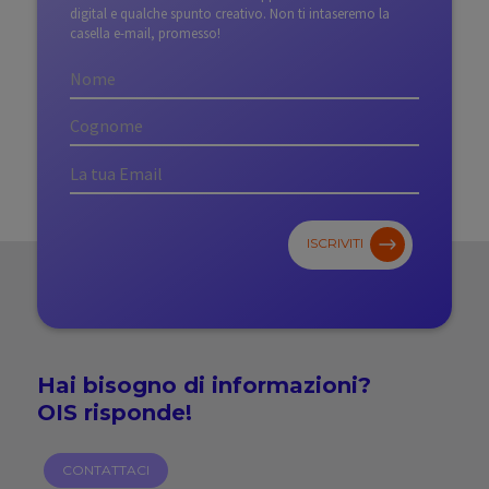
digital e qualche spunto creativo. Non ti intaseremo la
casella e-mail, promesso!
ISCRIVITI
Hai bisogno di
informazioni?
OIS risponde!
CONTATTACI