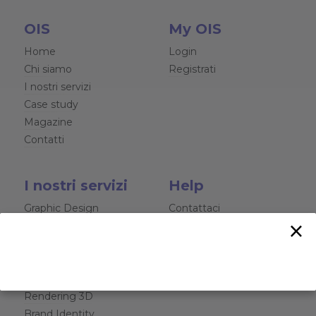
OIS
My OIS
Home
Login
Chi siamo
Registrati
I nostri servizi
Case study
Magazine
Contatti
I nostri servizi
Help
Graphic Design
Contattaci
×
Siti Web e Software
Chat
Web Marketing
Video Aziendali
Fotografia Professionale
Rendering 3D
Brand Identity