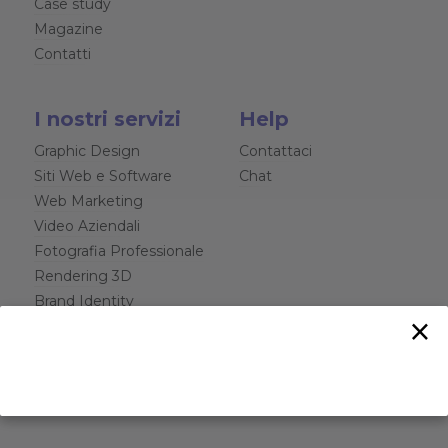
Case study
Magazine
Contatti
I nostri servizi
Help
Graphic Design
Contattaci
Siti Web e Software
Chat
Web Marketing
Video Aziendali
Fotografia Professionale
Rendering 3D
Brand Identity
×
Interior design
Consulenza Legale
Aziendale
Formazione per aziende