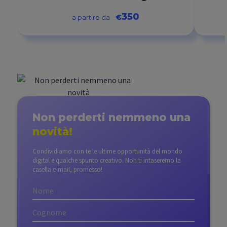
350
€
a partire da
Non perderti nemmeno
una
novità!
Condividiamo con te le ultime opportunità del mondo
digital e qualche spunto creativo. Non ti intaseremo la
casella e-mail, promesso!