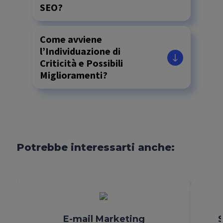
SEO?
Come avviene
l’Individuazione di
Criticità e Possibili
Miglioramenti?
Potrebbe interessarti anche:
E-mail Marketing
S