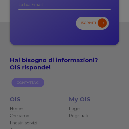
ISCRIVITI
Hai bisogno di
informazioni?
OIS risponde!
CONTATTACI
OIS
My OIS
Home
Login
Chi siamo
Registrati
I nostri servizi